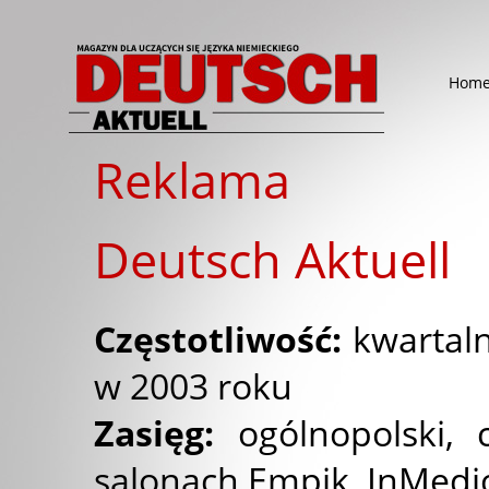
Hom
Reklama
Deutsch Aktuell
Częstotliwość:
kwartaln
w 2003 roku
Zasięg:
ogólnopolski,
salonach Empik, InMedio